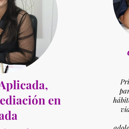
Aplicada,
Pr
par
ediación en
hábit
vi
ada
adole