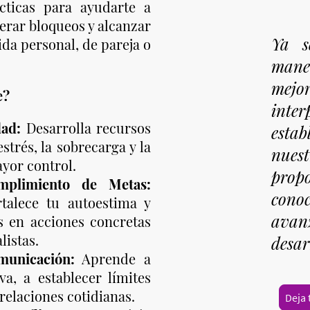
cticas para ayudarte a
perar bloqueos y alcanzar
Ya s
ida personal, de pareja o
maner
mejo
e?
inter
dad:
Desarrolla recursos
esta
strés, la sobrecarga y la
nuest
yor control.
pr
mplimiento de Metas:
cono
rtalece tu autoestima y
avan
s en acciones concretas
listas.
desar
municación:
Aprende a
a, a establecer límites
 relaciones cotidianas.
Deja